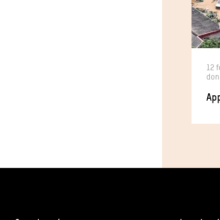
12 f
don
App