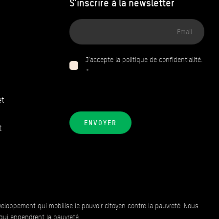
S'inscrire à la newsletter
Adresse
email
J’accepte la politique de confidentialité.
*
et
ENVOYER
t
veloppement qui mobilise le pouvoir citoyen contre la pauvreté. Nous
 qui engendrent la pauvreté.