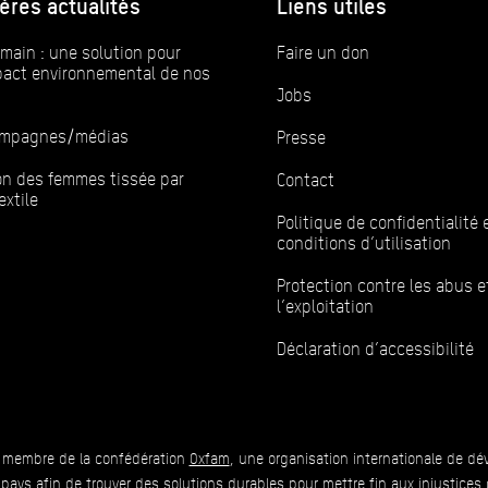
ères actualités
Liens utiles
main : une solution pour
Faire un don
mpact environnemental de nos
Jobs
campagnes/médias
Presse
ion des femmes tissée par
Contact
extile
Politique de confidentialité 
conditions d’utilisation
Protection contre les abus e
l’exploitation
Déclaration d’accessibilité
 membre de la confédération
Oxfam
, une organisation internationale de dé
 pays afin de trouver des solutions durables pour mettre fin aux injustices