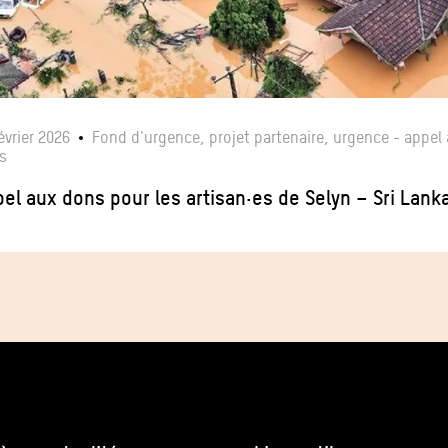
évrier 2026
Fond d'urgence, projet partenaire, urgence - appel
s
el aux dons pour les artisan·es de Selyn – Sri La