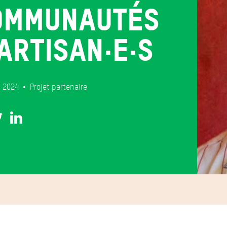
ommunautés
artisan·e·s
t 2024
Projet partenaire