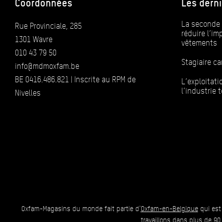
Coordonnées
Les derni
La seconde 
Rue Provinciale, 285
réduire l’i
1301 Wavre
vêtements
010 43 79 50
Stagiaire 
info@mdmoxfam.be
BE 0416.486.821 | Inscrite au RPM de
L’exploitat
l’industrie t
Nivelles
Oxfam-Magasins du monde fait partie d'
Oxfam-en-Belgique
qui est
travaillons dans plus de 90