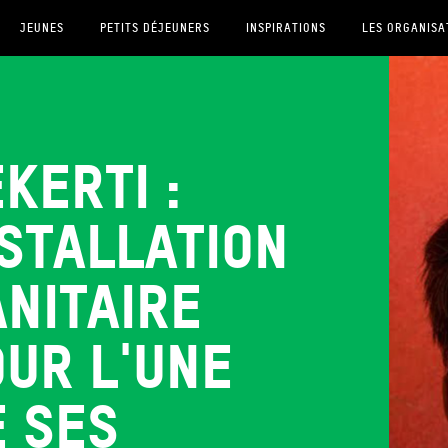
JEUNES
PETITS DÉJEUNERS
INSPIRATIONS
LES ORGANISA
kerti :
stallation
nitaire
our l'une
e ses