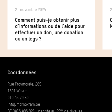
21 novembre 2024
2
Comment puis-je obtenir plus
d’informations ou de l’aide pour
effectuer un don, une donation
ou un legs ?
Coordonnées
Rue Provinciale, 285
1301 Wavre
010 43 79 50
info@mdmoxfam.be
BE 0416.486.821 | Inscrite au RPM de Nivelles